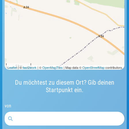
1 km
Leaflet
| ©
fast2work
| ©
OpenMapTiles
| Map data ©
OpenStreetMap
contributors.
Du möchtest zu diesem Ort? Gib deinen
Startpunkt ein.
von