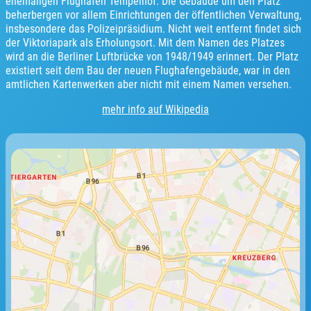
ehemaligen Flughafen Tempelhof. Die Gebäude um den Platz
beherbergen vor allem Einrichtungen der öffentlichen Verwaltung,
insbesondere das Polizeipräsidium. Nicht weit entfernt findet sich
der Viktoriapark als Erholungsort. Mit dem Namen des Platzes
wird an die Berliner Luftbrücke von 1948/1949 erinnert. Der Platz
existiert seit dem Bau der neuen Flughafengebäude, war in den
amtlichen Kartenwerken aber nicht mit einem Namen versehen.
mehr info auf Wikipedia