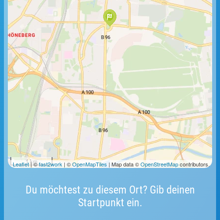
1 km
Leaflet
| ©
fast2work
| ©
OpenMapTiles
| Map data ©
OpenStreetMap
contributors.
Du möchtest zu diesem Ort? Gib deinen
Startpunkt ein.